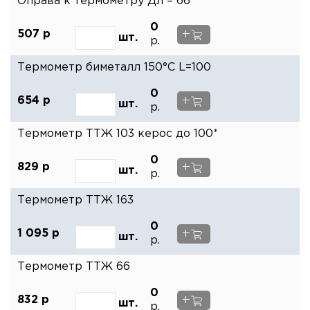
Оправа к термометру Дл = 66
0
+
507
р
шт.
р.
Термометр биметалл 150°C L=100
0
+
654
р
шт.
р.
Термометр ТТЖ 103 керос до 100*
0
+
829
р
шт.
р.
Термометр ТТЖ 163
0
+
1 095
р
шт.
р.
Термометр ТТЖ 66
0
ОТПРАВИТЬ
+
832
р
шт.
р.